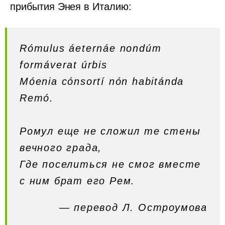
прибытия Энея в Италию:
Rómulus áeternáe nondúm
formáverat úrbis
Móenia cónsortí nón habitánda
Remó.
Ромул еще не сложил те стены
вечного града
,
Где поселиться не смог вместе
с ним брат его Рем.
— перевод Л. Остроумова