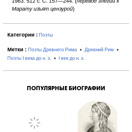
1963. 512 с. С. 157—244. (
перевод элегий к
Марату изъят цензурой
)
Категории :
Поэты
Метки :
Поэты Древнего Рима
Древний Рим
Поэты I века до н. э.
I век до н. э.
ПОПУЛЯРНЫЕ БИОГРАФИИ