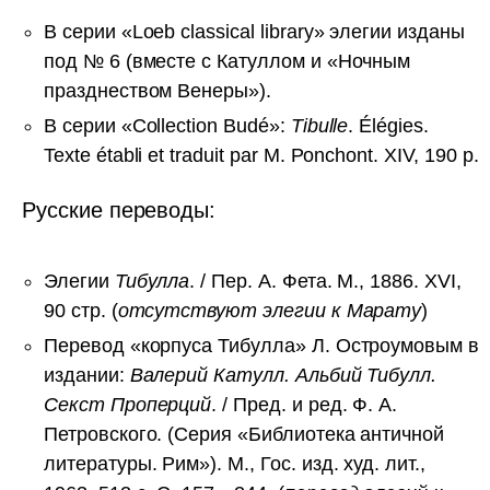
В серии «Loeb classical library» элегии изданы
под № 6 (вместе с Катуллом и «Ночным
празднеством Венеры»).
В серии «Collection Budé»:
Tibulle
. Élégies.
Texte établi et traduit par M. Ponchont. XIV, 190 p.
Русские переводы:
Элегии
Тибулла
. / Пер. А. Фета. М., 1886. XVI,
90 стр. (
отсутствуют элегии к Марату
)
Перевод «корпуса Тибулла» Л. Остроумовым в
издании:
Валерий Катулл. Альбий Тибулл.
Секст Проперций
. / Пред. и ред. Ф. А.
Петровского. (Серия «Библиотека античной
литературы. Рим»). М., Гос. изд. худ. лит.,