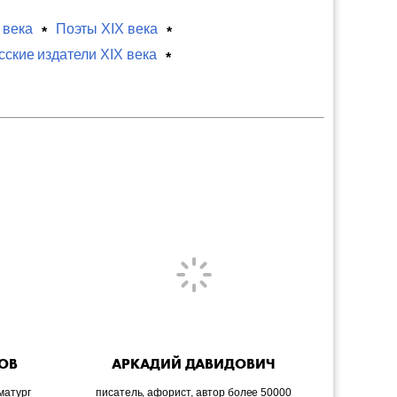
 века
Поэты XIX века
сские издатели XIX века
ОВ
АРКАДИЙ ДАВИДОВИЧ
АНА
матург
писатель, афорист, автор более 50000
россий