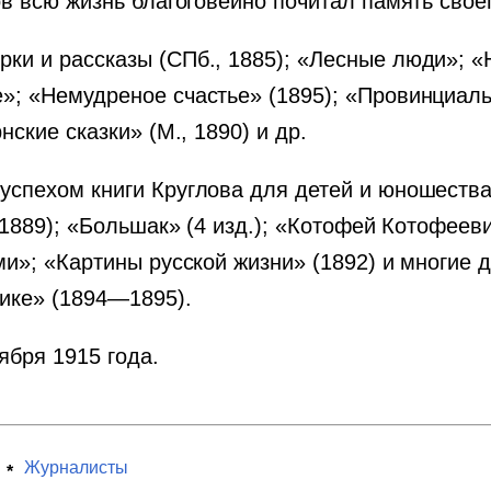
ов всю жизнь благоговейно почитал память своег
и и рассказы (СПб., 1885); «Лесные люди»; «Н
»; «Немудреное счастье» (1895); «Провинциаль
нские сказки» (М., 1890) и др.
спехом книги Круглова для детей и юношества:
 1889); «Большак» (4 изд.); «Котофей Котофееви
ми»; «Картины русской жизни» (1892) и многие 
ике» (1894—1895).
ября 1915 года.
Журналисты