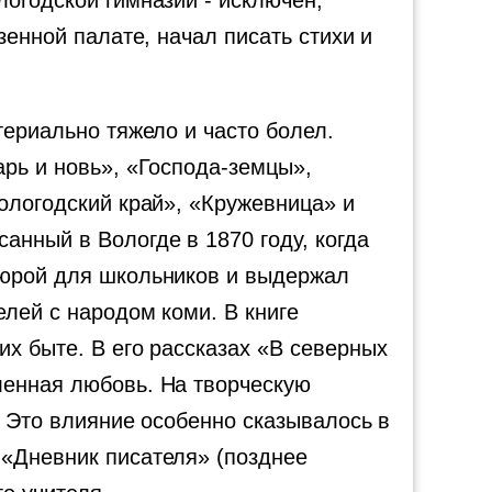
логодской гимназии - исключён;
зенной палате, начал писать стихи и
териально тяжело и часто болел.
арь и новь», «Господа-земцы»,
Вологодский край», «Кружевница» и
нный в Вологде в 1870 году, когда
шюрой для школьников и выдержал
елей с народом коми. В книге
их быте. В его рассказах «В северных
ленная любовь. На творческую
. Это влияние особенно сказывалось в
 «Дневник писателя» (позднее