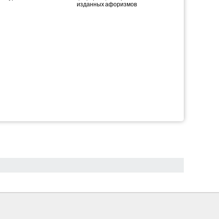
изданных афоризмов
госуда
пер