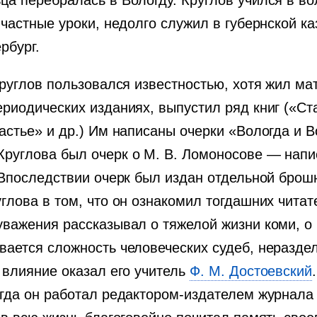
а перебралась в Вологду. Круглов учился в во
частные уроки, недолго служил в губернской ка
рбург.
Круглов пользовался известностью, хотя жил ма
риодических изданиях, выпустил ряд книг («Ст
астье» и др.) Им написаны очерки «Вологда и 
руглова был очерк о М. В. Ломоносове — написа
. Впоследствии очерк был издан отдельной бро
глова в том, что он ознакомил тогдашних читат
важения рассказывал о тяжелой жизни коми, о 
вается сложность человеческих судеб, неразде
 влияние оказал его учитель
Ф. М. Достоевский
огда он работал редактором-издателем журнала