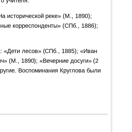
о учителя.
а исторической реке» (М., 1890);
ные корреспонденты» (СПб., 1886);
 «Дети лесов» (СПб., 1885); «Иван
ч» (М., 1890); «Вечерние досуги» (2
другие. Воспоминания Круглова были