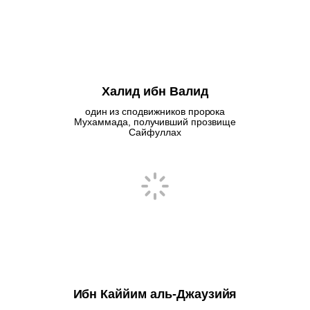
Халид ибн Валид
один из сподвижников пророка
Мухаммада, получивший прозвище
Сайфуллах
Ибн Каййим аль-Джаузийя