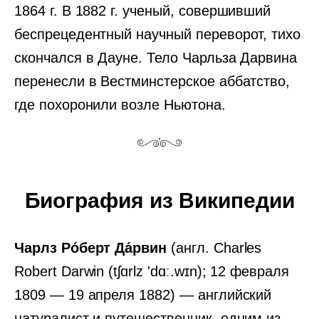
1864 г. В 1882 г. ученый, совершивший
беспрецедентный научный переворот, тихо
скончался в Дауне. Тело Чарльза Дарвина
перенесли в Вестминстерское аббатство,
где похоронили возле Ньютона.
Биография из Википедии
Чарлз Ро́берт Да́рвин
(англ. Charles
Robert Darwin (tʃɑrlz 'dɑː.wɪn); 12 февраля
1809 — 19 апреля 1882) — английский
натуралист и путешественник, одним из