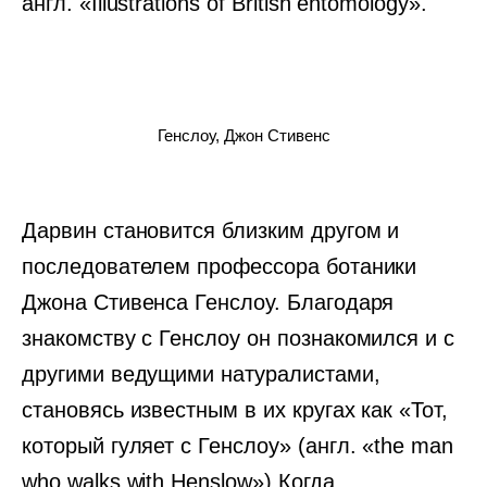
англ. «Illustrations of British entomology».
Генслоу, Джон Стивенс
Дарвин становится близким другом и
последователем профессора ботаники
Джона Стивенса Генслоу. Благодаря
знакомству с Генслоу он познакомился и с
другими ведущими натуралистами,
становясь известным в их кругах как «Тот,
который гуляет с Генслоу» (англ. «the man
who walks with Henslow»).Когда