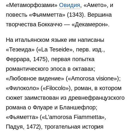
«Метаморфозами»
Овидия
, «Амето», и
повесть «Фьямметта» (1343). Вершина
творчества Боккаччо — «Декамерон».
На итальянском языке им написаны
«Тезеида» («La Teseide», перв. изд.,
Феррара, 1475), первая попытка
романтического эпоса в октавах;
«Любовное видение» («Amorosa visione»);
«Филоколо» («Filocolo»), роман, в котором
сюжет заимствован из древнефранцузского
романа о Флуаре и Бланшефлор;
«Фьяметта» («L’amorosa Fiammetta»,
Падуя, 1472), трогательная история