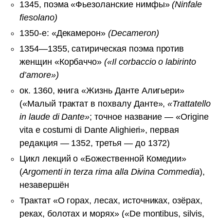
1345, поэма «Фьезоланские нимфы»
(Ninfale
fiesolano)
1350-е: «Декамерон»
(Decameron)
1354—1355, сатирическая поэма против
женщин «Корбаччо»
(«Il corbaccio о labirinto
d’amore»)
ок. 1360, книга «Жизнь Данте Алигьери»
(«Малый трактат в похвалу Данте»,
«Trattatello
in laude di Dante»
; точное название — «Origine
vita е costumi di Dante Alighieri», первая
редакция — 1352, третья — до 1372)
Цикл лекций о «Божественной Комедии»
(
Argomenti in terza rima alla Divina Commedia
),
незавершён
Трактат «О горах, лесах, источниках, озёрах,
реках, болотах и морях» («De montibus, silvis,