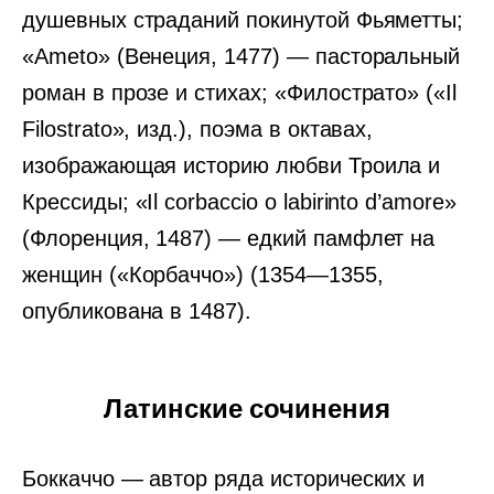
душевных страданий покинутой Фьяметты;
«Ameto» (Венеция, 1477) — пасторальный
роман в прозе и стихах; «Филострато» («Il
Filostrato», изд.), поэма в октавах,
изображающая историю любви Троила и
Крессиды; «Il corbaccio о labirinto d’amore»
(Флоренция, 1487) — едкий памфлет на
женщин («Корбаччо») (1354—1355,
опубликована в 1487).
Латинские сочинения
Боккаччо — автор ряда исторических и