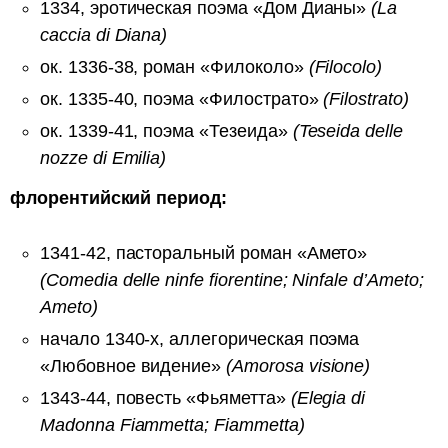
1334, эротическая поэма «Дом Дианы»
(La
caccia di Diana)
ок. 1336-38, роман «Филоколо»
(Filocolo)
ок. 1335-40, поэма «Филострато»
(Filostrato)
ок. 1339-41, поэма «Тезеида»
(Teseida delle
nozze di Emilia)
флорентийский период:
1341-42, пасторальный роман «Амето»
(Comedia delle ninfe fiorentine; Ninfale d’Ameto;
Ameto)
начало 1340-х, аллегорическая поэма
«Любовное видение»
(Amorosa visione)
1343-44, повесть «Фьяметта»
(Elegia di
Madonna Fiammetta; Fiammetta)