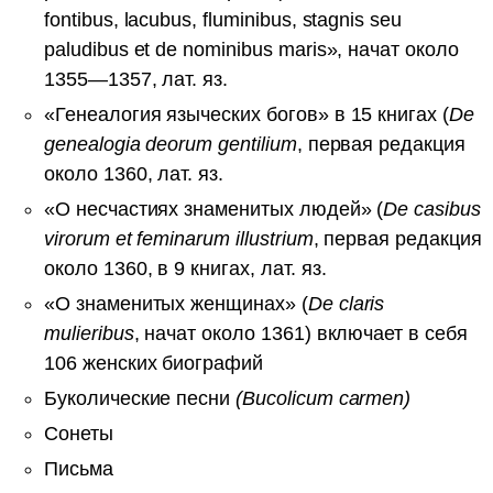
fontibus, lacubus, fluminibus, stagnis seu
paludibus et de nominibus maris», начат около
1355—1357, лат. яз.
«Генеалогия языческих богов» в 15 книгах (
De
genealogia deorum gentilium
, первая редакция
около 1360, лат. яз.
«О несчастиях знаменитых людей» (
De casibus
virorum et feminarum illustrium
, первая редакция
около 1360, в 9 книгах, лат. яз.
«О знаменитых женщинах» (
De claris
mulieribus
, начат около 1361) включает в себя
106 женских биографий
Буколические песни
(Bucolicum carmen)
Сонеты
Письма