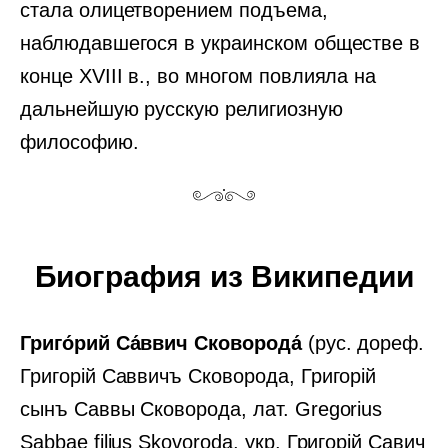
стала олицетворением подъема,
наблюдавшегося в украинском обществе в
конце XVIII в., во многом повлияла на
дальнейшую русскую религиозную
философию.
Биография из Википедии
Григо́рий Са́ввич Сковорода́
(рус. дореф.
Григорій Саввичъ Сковорода, Григорій
сынъ Саввы Сковорода, лат. Gregorius
Sabbae filius Skovoroda, укр. Григорій Савич