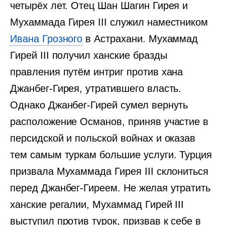
четырёх лет. Отец Шан Шагин Гирея и
Мухаммада Гирея III служил наместником
Ивана Грозного
в Астрахани. Мухаммад
Гирей III получил ханские бразды
правления путём интриг против хана
Джанбег-Гирея, утратившего власть.
Однако Джанбег-Гирей сумел вернуть
расположение Османов, приняв участие в
персидской и польской войнах и оказав
тем самым туркам большие услуги. Турция
призвала Мухаммада Гирея III склониться
перед Джанбег-Гиреем. Не желая утратить
ханские регалии, Мухаммад Гирей III
выступил против турок, призвав к себе в