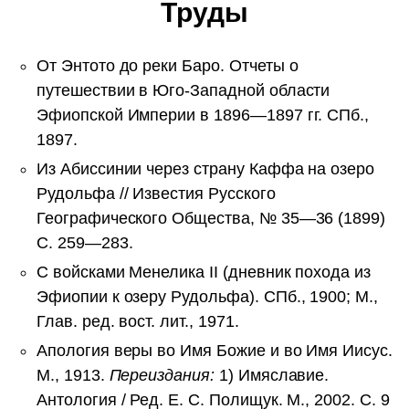
Труды
От Энтото до реки Баро. Отчеты о
путешествии в Юго-Западной области
Эфиопской Империи в 1896—1897 гг. СПб.,
1897.
Из Абиссинии через страну Каффа на озеро
Рудольфа // Известия Русского
Географического Общества, № 35—36 (1899)
С. 259—283.
С войсками Менелика II (дневник похода из
Эфиопии к озеру Рудольфа). СПб., 1900; М.,
Глав. ред. вост. лит., 1971.
Апология веры во Имя Божие и во Имя Иисус.
М., 1913.
Переиздания:
1) Имяславие.
Антология / Ред. Е. С. Полищук. М., 2002. С. 9