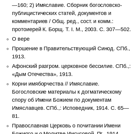
—160; 2) Имяславие. Сборник богословско-
публицистических статей, документов и
комментариев / Общ. ред., сост. и комм.:
протоиерей К. Борщ. Т. I. М., 2003. С. 307—502.
О вере
Прошение в Правительствующий Синод. СПб.,
1913.
Афонский разгром. церковное бессилие. СПб.,:
«Дым Отечества», 1913.
Корни имяборчества // Имяславие.
Богословские материалы к догматическому
спору об Имени Божием по документам
Имяславцев. СПб.,: Исповедник, 1914. С. 65—
81.
Православная Церковь о почитании Имени
Божияго и о Молитве Иисусовой. Пг., 1914.