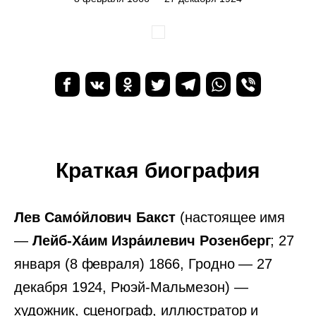
Краткая биография
Лев Само́йлович Бакст
(настоящее имя
—
Лейб-Ха́им Изра́илевич Розенберг
; 27
января (8 февраля) 1866, Гродно — 27
декабря 1924, Рюэй-Мальмезон) —
художник, сценограф, иллюстратор и