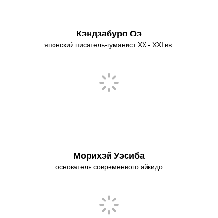
Кэндзабуро Оэ
японский писатель-гуманист XX - XXI вв.
Морихэй Уэсиба
основатель современного айкидо