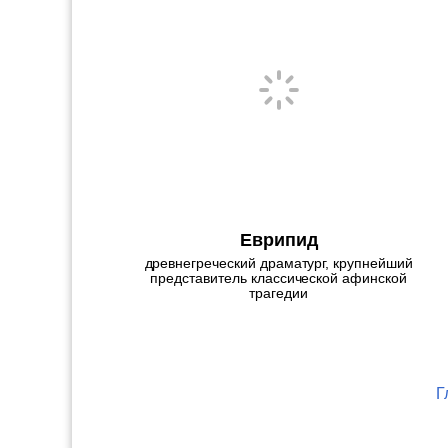
Еврипид
древнегреческий драматург, крупнейший
представитель классической афинской
трагедии
Г