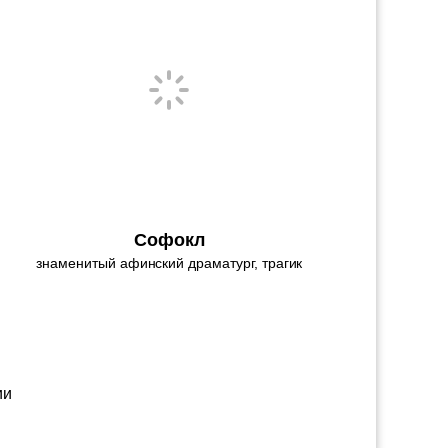
Софокл
знаменитый афинский драматург, трагик
ии