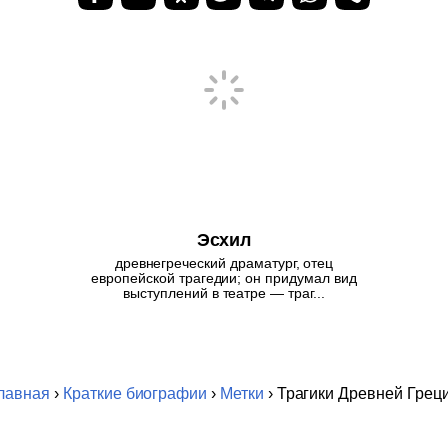
Эсхил
древнегреческий драматург, отец
европейской трагедии; он придумал вид
выступлений в театре — траг...
лавная
›
Краткие биографии
›
Метки
› Трагики Древней Грец