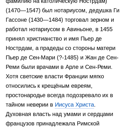
фамилию на католическую Нострдам)
(1470—1547) был нотариусом, дедушка Ги
Гассоне (1430—1484) торговал зерном и
работал нотариусом в Авиньоне, в 1455
принял христианство и имя Пьер де
Нострдам, а прадеды со стороны матери
Пьер де Сен-Мари (?-1485) и Жан де Сен-
Реми были врачами в Арле и Сен-Реми.
Хотя светские власти Франции мягко
относились к крещёным евреям,
простонародье всегда подозревало их в
тайном неверии в
Иисуса Христа
.
Духовная власть над умами и сердцами
французов принадлежала Римской