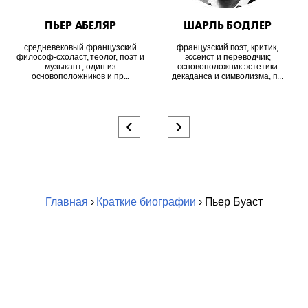
ПЬЕР АБЕЛЯР
ШАРЛЬ БОДЛЕР
средневековый французский
французский поэт, критик,
философ-схоласт, теолог, поэт и
эссеист и переводчик;
музыкант; один из
основоположник эстетики
основоположников и пр...
декаданса и символизма, п...
‹
›
Главная
›
Краткие биографии
› Пьер Буаст