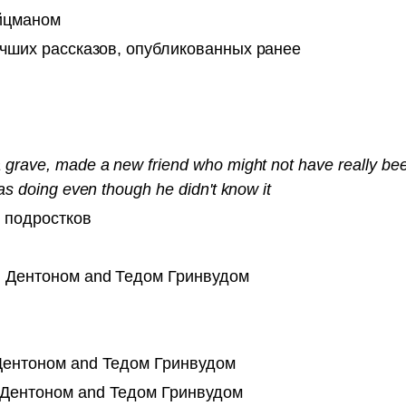
яйцманом
учших рассказов, опубликованных ранее
rave, made a new friend who might not have really been t
as doing even though he didn't know it
 подростков
и Дентоном and Тедом Гринвудом
 Дентоном and Тедом Гринвудом
и Дентоном and Тедом Гринвудом