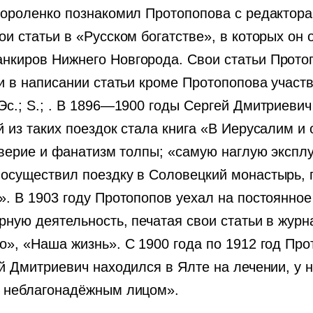
Короленко познакомил Протопопова с редактора
и статьи в «Русском богатстве», в которых он 
нкиров Нижнего Новгорода. Свои статьи Прото
и в написании статьи кроме Протопопова участв
с.; S.; . В 1896—1900 годы Сергей Дмитриевич
из таких поездок стала книга «В Иерусалим и о
уеверие и фанатизм толпы; «самую наглую эксп
существил поездку в Соловецкий монастырь, по
. В 1903 году Протопопов уехал на постоянное 
ную деятельность, печатая свои статьи в журн
о», «Наша жизнь». С 1900 года по 1912 год Пр
й Дмитриевич находился в Ялте на лечении, у н
с неблагонадёжным лицом».