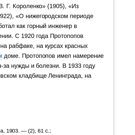
. Г. Короленко» (1905), «Из
1922), «О нижегородском периоде
ботал как горный инженер в
ении. С 1920 года Протопопов
на рабфаке, на курсах красных
м
доме. Протопопов имел намерение
з-за нужды и болезни. В 1933 году
овском кладбище Ленинграда, на
 1903. — (2), 61 с.;