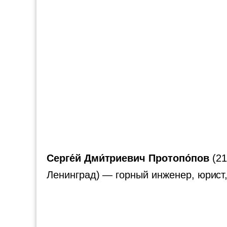
Серге́й Дми́триевич Протопо́пов
(21
Ленинград) — горный инженер, юрист,