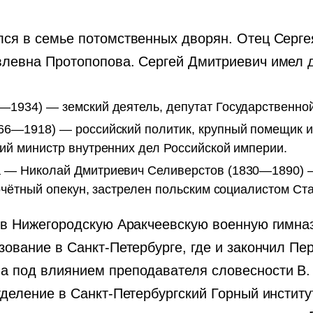
лся в семье потомственных дворян. Отец Серг
влевна Протопопова. Сергей Дмитриевич имел 
1934) — земский деятель, депутат Государственной
66—1918) — российский политик, крупный помещик и
ий министр внутренних дел Российской империи.
 — Николай Дмитриевич Селиверстов (1830—1890) —
почётный опекун, застрелен польским социалистом С
в Нижегородскую Аракчеевскую военную гимнази
ование в Санкт-Петербурге, где и закончил Пе
 под влиянием преподавателя словесности В. П
деление в Санкт-Петербургский Горный институ