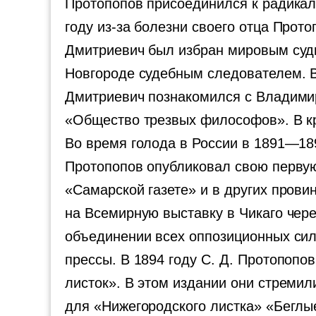
Протопопов присоединился к радикал
году из-за болезни своего отца Прото
Дмитриевич был избран мировым судь
Новгороде судебным следователем. В
Дмитриевич познакомился с Владими
«Общество трезвых философов». В кру
Во время голода в России в 1891—18
Протопопов опубликовал свою первую 
«Самарской газете» и в других прови
на Всемирную выставку в Чикаго чер
объединении всех оппозиционных сил 
прессы. В 1894 году С. Д. Протопопов
листок». В этом издании они стремил
для «Нижегородского листка» «Беглы