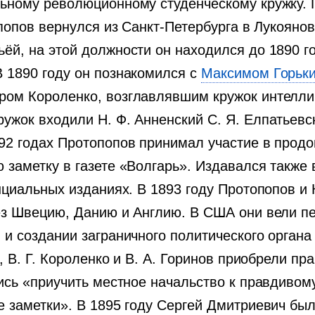
ьному революционному студенческому кружку. П
попов вернулся из Санкт-Петербурга в Лукоянов
ёй, на этой должности он находился до 1890 г
 1890 году он познакомился с
Максимом Горьк
ром Короленко, возглавлявшим кружок интелли
жок входили Н. Ф. Анненский С. Я. Елпатьевск
92 годах Протопопов принимал участие в продо
заметку в газете «Волгарь». Издавался также 
нциальных изданиях. В 1893 году Протопопов и
ез Швецию, Данию и Англию. В США они вели пе
и создании заграничного политического органа
, В. Г. Короленко и В. А. Горинов приобрели п
ись «приучить местное начальство к правдивом
е заметки». В 1895 году Сергей Дмитриевич бы