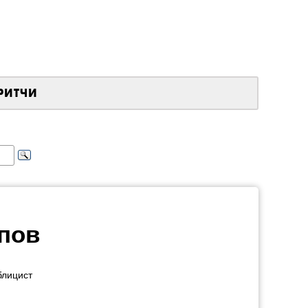
РИТЧИ
пов
блицист