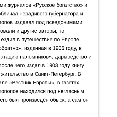
ми журналов «Русское богатство» и
обличал нерадивого губернатора и
попов издавал под псевдонимами:
овали и другие авторы, то
 ездил в путешествие по Европе,
братно», изданная в 1906 году, в
луатацию паломников»; дармоедство и
сле чего издал в 1903 году книгу
жительство в Санкт-Петербург. В
але «Вестник Европы», в газетах
отопопов находился под негласным
его был произведён обыск, а сам он