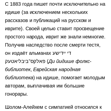
С 1883 года пишет почти исключительно на
идише (за исключением нескольких
рассказов и публикаций на русском и
иврите). Своей целью ставит просвещение
простого народа, иврит же знали немногие.
Получив наследство после смерти тестя,
он издаёт альманах די ייִדישע
פאלקס־ביבליאטעק (
Ди йидише фолкс-
библиотек
,
Еврейская народная
библиотека
) на идише, помогает молодым
авторам, выплачивая им большие
гонорары.
Шолом-Алейхем с симпатией относился к