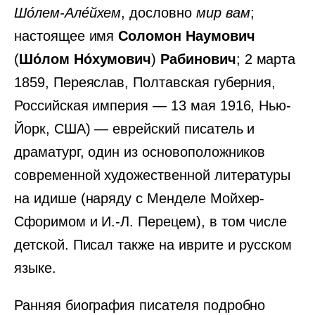
Шо́лем-Але́йхем
, дословно
мир вам
;
настоящее имя
Соломон Наумович
(
Шо́лом Но́хумович
)
Рабинович
; 2 марта
1859, Переяслав, Полтавская губерния,
Российская империя — 13 мая 1916, Нью-
Йорк, США) — еврейский писатель и
драматург, один из основоположников
современной художественной литературы
на идише (наряду с Менделе Мойхер-
Сфоримом и И.-Л. Перецем), в том числе
детской. Писал также на иврите и русском
языке.
Ранняя биография писателя подробно