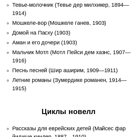
Тевье-молочник (Тевье дер милхикер, 1894—
1914)
Мошкеле-вор (Мошкеле ганев, 1903)
Домой на Пасху (1903)
Аман и его дочери (1903)
Мальчик Мотл (Мотл Пейси дем хазнс, 1907—
1916)
Песнь песней (Шир аширим, 1909—1911)
Летние романы (Зумердике романен, 1914—
1915)
Циклы новелл
Рассказы для еврейских детей (Майсес фар
йидише киндер, 1887—1910)