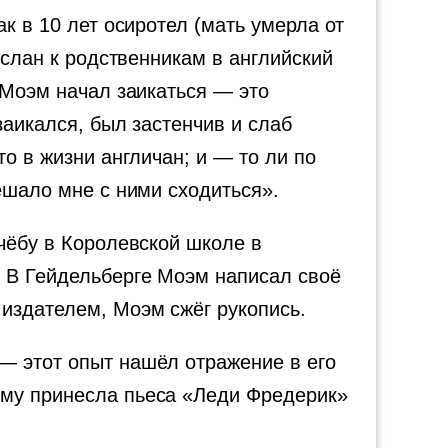
к в 10 лет осиротел (мать умерла от
ослан к родственникам в английский
 Моэм начал заикаться — это
заикался, был застенчив и слаб
о в жизни англичан; и — то ли по
ешало мне с ними сходиться».
учёбу в Королевской школе в
. В Гейдельберге Моэм написал своё
издателем, Моэм сжёг рукопись.
— этот опыт нашёл отражение в его
эму принесла пьеса «Леди Фредерик»