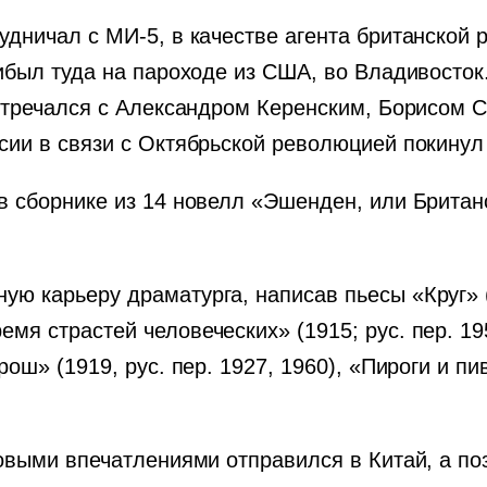
дничал с МИ-5, в качестве агента британской 
ибыл туда на пароходе из США, во Владивосток.
встречался с Александром Керенским, Борисом 
сии в связи с Октябрьской революцией покину
 сборнике из 14 новелл «Эшенден, или Британс
ю карьеру драматурга, написав пьесы «Круг» (
я страстей человеческих» (1915; рус. пер. 19
ош» (1919, рус. пер. 1927, 1960), «Пироги и пи
новыми впечатлениями отправился в Китай, а п