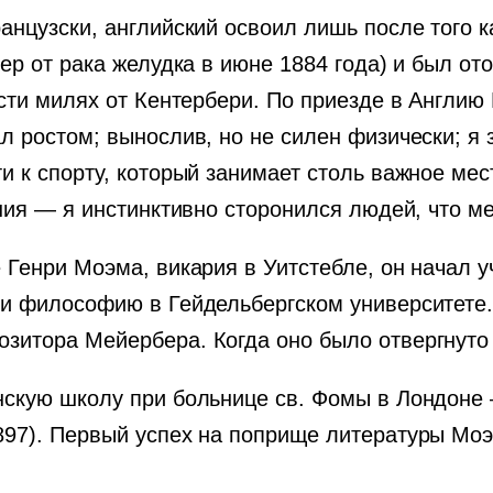
анцузски, английский освоил лишь после того ка
ер от рака желудка в июне 1884 года) и был от
ести милях от Кентербери. По приезде в Англию
л ростом; вынослив, но не силен физически; я 
и к спорту, который занимает столь важное мест
ения — я инстинктивно сторонился людей, что м
 Генри Моэма, викария в Уитстебле, он начал 
 и философию в Гейдельбергском университете
зитора Мейербера. Когда оно было отвергнуто 
нскую школу при больнице св. Фомы в Лондоне 
897). Первый успех на поприще литературы Мо