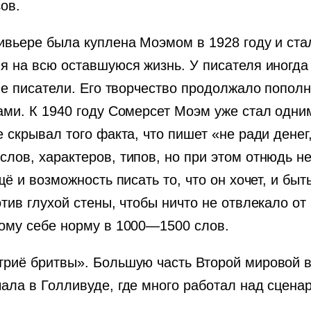
ов.
ивьере была куплена Моэмом в 1928 году и ста
я на всю оставшуюся жизнь. У писателя иногда
ие писатели. Его творчество продолжало пополн
ами. К 1940 году Сомерсет Моэм уже стал одним
скрывал того факта, что пишет «не ради денег,
ов, характеров, типов, но при этом отнюдь не
щё и возможность писать то, что он хочет, и б
тив глухой стены, чтобы ничто не отвлекало от
ому себе норму в 1000—1500 слов.
риё бритвы». Большую часть Второй мировой в
ла в Голливуде, где много работал над сценар