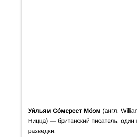
Уи́льям Со́мерсет Мо́эм
(англ. Will
Ницца) — британский писатель, один 
разведки.