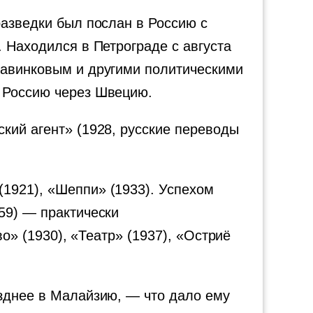
разведки был послан в Россию с
 Находился в Петрограде с августа
Савинковым и другими политическими
л Россию через Швецию.
кий агент» (1928, русские переводы
1921), «Шеппи» (1933). Успехом
59) — практически
во» (1930), «Театр» (1937), «Остриё
озднее в Малайзию, — что дало ему