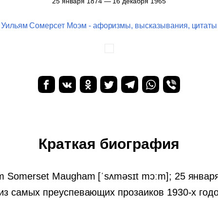
25 января 1874 — 16 декабря 1965
Уильям Сомерсет Моэм - афоризмы, высказывания, цитаты
Краткая биография
iam Somerset Maugham [ˈsʌməsɪt mɔːm]; 25 январ
из самых преуспевающих прозаиков 1930-х годов