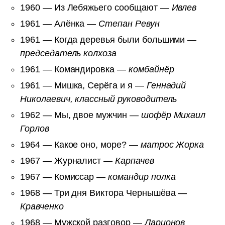
1960 — Из Лебяжьего сообщают —
Ивлев
1961 — Алёнка —
Степан Ревун
1961 — Когда деревья были большими —
председатель колхоза
1961 — Командировка —
комбайнёр
1961 — Мишка, Серёга и я —
Геннадий
Николаевич, классный руководитель
1962 — Мы, двое мужчин —
шофёр Михаил
Горлов
1964 — Какое оно, море? —
матрос Жорка
1967 — Журналист —
Карпачев
1967 — Комиссар —
командир полка
1968 — Три дня Виктора Чернышёва —
Кравченко
1968 — Мужской разговор —
Ларионов