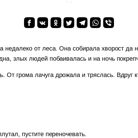
а недалеко от леса. Она собирала хворост да н
на, злых людей побаивалась и на ночь покрепч
От грома лачуга дрожала и тряслась. Вдруг кт
плутал, пустите переночевать.