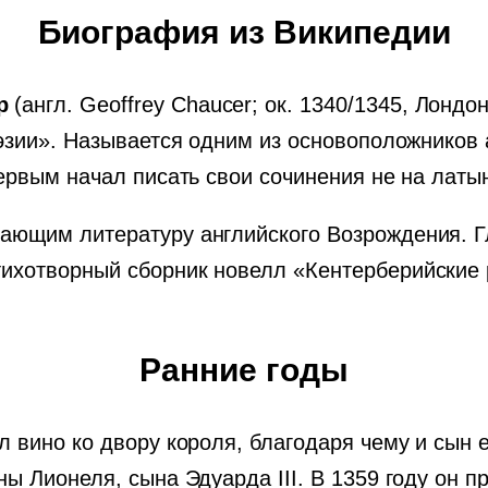
Биография из Википедии
р
(англ. Geoffrey Chaucer; ок. 1340/1345, Лондо
оэзии». Называется одним из основоположников
первым начал писать свои сочинения не на латын
щающим литературу английского Возрождения. 
ихотворный сборник новелл «Кентерберийские 
Ранние годы
 вино ко двору короля, благодаря чему и сын е
ны Лионеля, сына Эдуарда III. В 1359 году он п