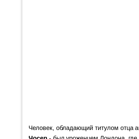
Человек, обладающий титулом отца а
Чосер
- был уроженцем Лондона, где п