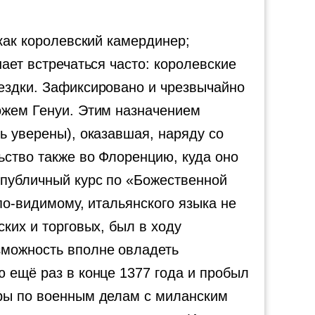
 как королевский камердинер;
ает встречаться часто: королевские
оездки. Зафиксировано и чрезвычайно
ожем Генуи. Этим назначением
ь уверены), оказавшая, наряду со
ьство также во Флоренцию, куда оно
 публичный курс по «Божественной
по-видимому, итальянского языка не
ких и торговых, был в ходу
зможность вполне овладеть
ю ещё раз в конце 1377 года и пробыл
оры по военным делам с миланским