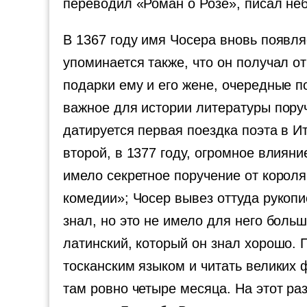
переводил «Роман о Розе», писал не
В 1367 году имя Чосера вновь появля
упоминается также, что он получал о
подарки ему и его жене, очередные 
важное для истории литературы пору
датируется первая поездка поэта в И
второй, в 1377 году, огромное влиян
имело секретное поручение от корол
комедии»; Чосер вывез оттуда рукопи
знал, но это не имело для него боль
латинский, который он знал хорошо.
тосканским языком и читать великих 
там ровно четыре месяца. На этот р