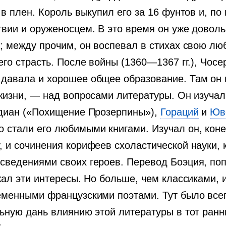
 в плен. Король выкупил его за 16 фунтов и, по
твии и оруженосцем. В это время он уже довол
; между прочим, он воспевал в стихах свою лю
его страсть. После войны (1360—1367 гг.), Чос
давала и хорошее общее образование. Там он 
жизни, — над вопросами литературы. Он изучал
вдиан («Похищение Прозерпины»),
Гораций
и
Юв
 стали его любимыми книгами. Изучал он, коне
 и сочинения корифеев схоластической науки, 
ведениями своих героев. Перевод Боэция, попу
жал эти интересы. Но больше, чем классиками, 
менными французскими поэтами. Тут было всего
ьную дань влиянию этой литературы в тот ранн