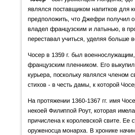
являлся поставщиком напитков для к
предположить, что Джефри получил об
владел французским и латынью, в пр
переставал учиться, уделяя больше в
Чосер в 1359 г. был военнослужащим
французским пленником. Его выкупил 
курьера, поскольку являлся членом с
стихов - в честь дамы, к которой Чос
На протяжении 1360-1367 гг. имя Чосе
некоей Филиппой Роут, которая имел
причислена к королевской свите. Ее 
оруженосца монарха. В хронике начина