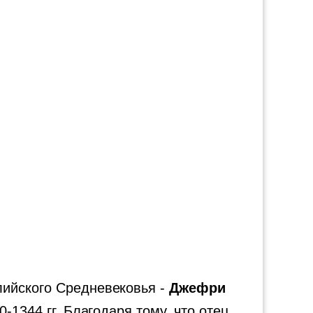
лийского Средневековья -
Джефри
-1344 гг. Благодаря тому, что отец