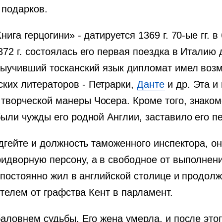
 подарков.
ига герцогини» - датируется 1369 г. 70-ые гг.
72 г. состоялась его первая поездка в Италию 
выучивший тосканский язык дипломат имел возм
ких литераторов - Петрарки,
Данте
и др. Эта и
ворческой манеры Чосера. Кроме того, знаком
были чужды его родной Англии, заставило его 
лдгейте и должность таможенного инспектора, о
идворную персону, а в свободное от выполнен
р постоянно жил в английской столице и продол
ителем от графства Кент в парламент.
аловнем судьбы. Его жена умерла, и после этог