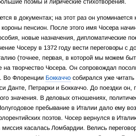
большие поэмы и лирические стихотворения.
ется в документах; на этот раз он упоминается
т короны пенсион. После этого имя Чосера начин
пособия, новые назначения, дипломатические п
чение Чосеру в 1372 году вести переговоры с д
талию (точнее, первая, в которой мы можем быт
ие на творчество Чосера. Он сопровождал посол
я. Во Флоренции
Боккаччо
собирался уже читать
си Данте, Петрарки и Боккаччо. До поездки он, 
шого значения. В деловых отношениях, политичес
 Полугодовое пребывание в Италии дало ему во
флорентийских поэтов. Чосер вернулся в Итали
аз миссия касалась Ломбардии. Велись перегов