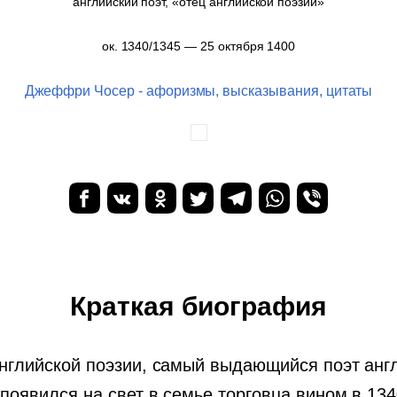
английский поэт, «отец английской поэзии»
ок. 1340/1345 — 25 октября 1400
Джеффри Чосер - афоризмы, высказывания, цитаты
Краткая биография
нглийской поэзии, самый выдающийся поэт анг
оявился на свет в семье торговца вином в 1340