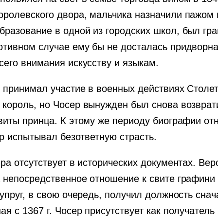
оролевского двора, мальчика назначили пажом 
разование в одной из городских школ, был гра
отивном случае ему бы не досталась придворная
сего внимания искусству и языкам.
, принимал участие в военных действиях Столе
король, но Чосер вынужден был снова возврати
виты принца. К этому же периоду биографии от
ер испытывал безответную страсть.
ра отсутствует в исторических документах. Веро
а непосредственное отношение к свите графини
супруг, в свою очередь, получил должность сна
я с 1367 г. Чосер присутствует как получатель