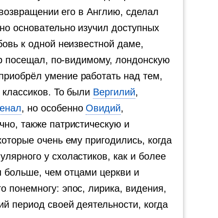
 возвращении его в Англию, сделал
ьно основательно изучил доступных
бовь к одной неизвестной даме,
ер посещал, по-видимому, лондонскую
приобрёл умение работать над тем,
 классиков. То были
Вергилий
,
енал
, но особенно
Овидий
,
чно, также патристическую и
которые очень ему пригодились, когда
лярного у схоластиков, как и более
и больше, чем отцами церкви и
 понемногу: эпос, лирика, видения,
ий период своей деятельности, когда