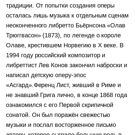
традиции. От попытки создания оперы
осталась лишь музыка к отдельным сценам
неоконченного либретто Бьёрнсона «Олав
Трюггвасон» (1873), по легенде о короле
Олаве, крестившем Норвегию в X веке. В
1994 году российский композитор и
либреттист Лев Конов закончил наброски и
написал детскую оперу-эпос
«Асгард».Ференц Лист, живший в Риме и
не знавший Грига лично, в конце 1868 года
ознакомился с его Первой скрипичной
сонатой. Он был поражён свежестью
музыки и послал восторженное письмо
автору, которое сыграло большую роль в