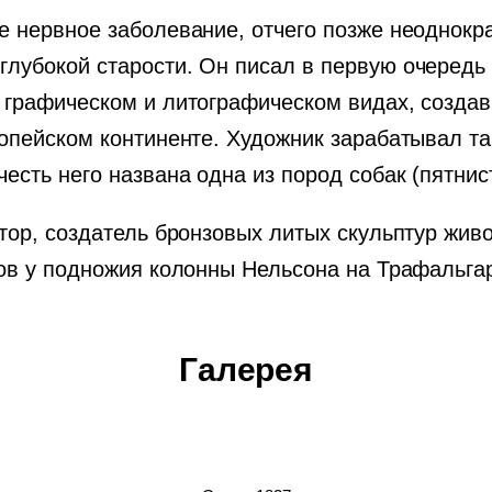
е нервное заболевание, отчего позже неоднокр
глубокой старости. Он писал в первую очередь
в графическом и литографическом видах, созда
ропейском континенте. Художник зарабатывал та
честь него названа одна из пород собак (пятн
птор, создатель бронзовых литых скульптур живо
вов у подножия колонны Нельсона на Трафальга
Галерея