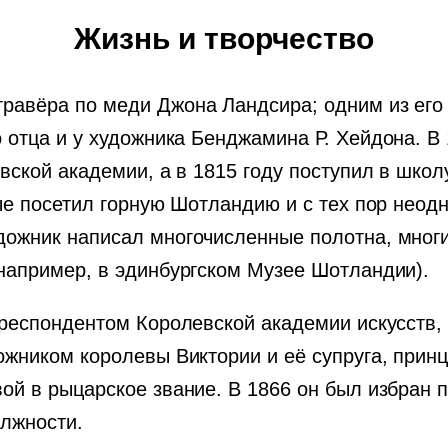
Жизнь и творчество
равёра по меди Джона Ландсира; одним из его
о отца и у художника Бенджамина Р. Хейдона. В
вской академии, а в 1815 году поступил в шко
ые посетил горную Шотландию и с тех пор неодн
ожник написал многочисленные полотна, многи
например, в эдинбургском Музее Шотландии).
рреспондентом Королевской академии искусств,
жником королевы Виктории и её супруга, принц
ой в рыцарское звание. В 1866 он был избран
олжности.