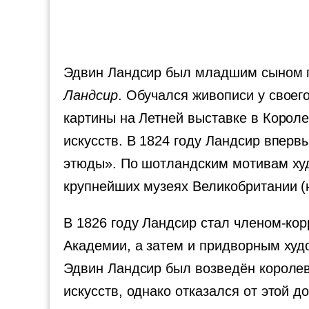
Эдвин Ландсир был младшим сыном г
Ландсир
. Обучался живописи у своег
картины на Летней выставке в Короле
искусств. В 1824 году Ландсир вперв
этюды». По шотландским мотивам худ
крупнейших музеях Великобритании (
В 1826 году Ландсир стал членом-ко
Академии, а затем и придворным худо
Эдвин Ландсир был возведён королев
искусств, однако отказался от этой д