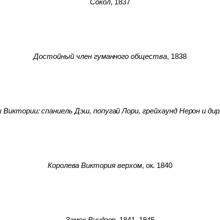
Сокол
, 1837
Достойный член гуманного общества
, 1838
Виктории: спаниель Дэш, попугай Лори, грейхаунд Нерон и ди
Королева Виктория верхом
, ок. 1840
Замок Виндзор
, 1841–1845