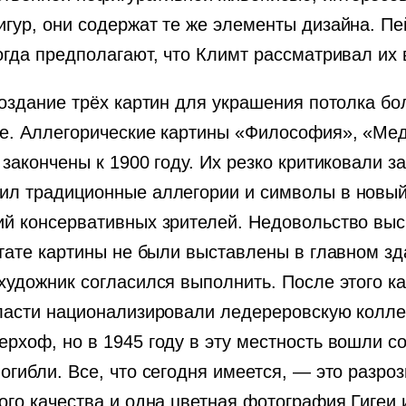
гур, они содержат те же элементы дизайна. Пе
огда предполагают, что Климт рассматривал их 
создание трёх картин для украшения потолка бо
се. Аллегорические картины «Философия», «Ме
закончены к 1900 году. Их резко критиковали з
ил традиционные аллегории и символы в новый
ий консервативных зрителей. Недовольство выс
ьтате картины не были выставлены в главном зд
художник согласился выполнить. После этого к
власти национализировали ледереровскую колле
рхоф, но в 1945 году в эту местность вошли с
огибли. Все, что сегодня имеется, — это разр
хого качества и одна цветная фотография Гиге