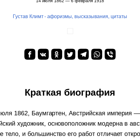
14 июля 1862 — 6 февраля 1918
Густав Климт - афоризмы, высказывания, цитаты
Краткая биография
 июля 1862, Баумгартен, Австрийская империя —
йский художник, основоположник модерна в ав
 тело, и большинство его работ отличает откр