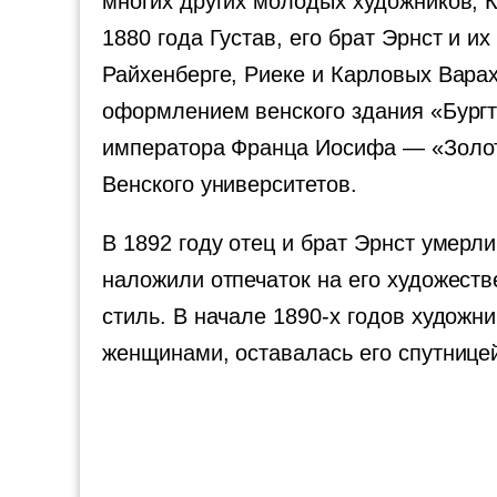
многих других молодых художников, 
1880 года Густав, его брат Эрнст и 
Райхенберге, Риеке и Карловых Варах
оформлением венского здания «Бургте
императора Франца Иосифа — «Золото
Венского университетов.
В 1892 году отец и брат Эрнст умерли
наложили отпечаток на его художеств
стиль. В начале 1890-х годов художн
женщинами, оставалась его спутницей