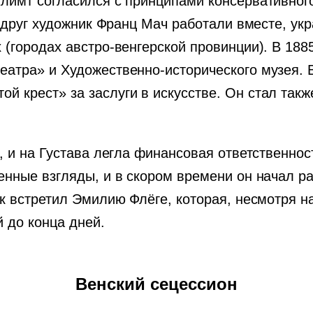
Климт согласился с принципами консервативног
их друг художник Франц Мач работали вместе, у
 (городах австро-венгерской провинции). В 188
атра» и Художественно-исторического музея. В
й крест» за заслуги в искусстве. Он стал так
, и на Густава легла финансовая ответственнос
енные взгляды, и в скором времени он начал р
ик встретил Эмилию Флёге, которая, несмотря н
 до конца дней.
Венский сецессион