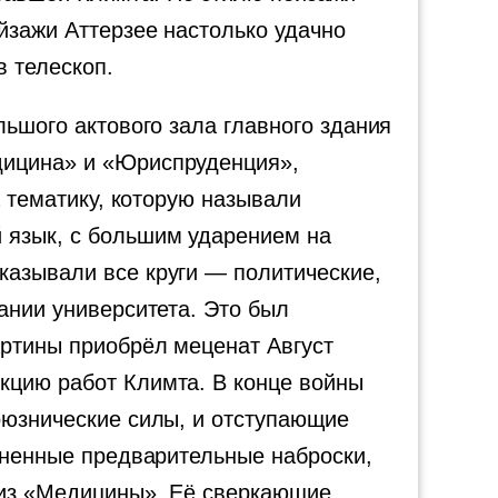
йзажи Аттерзее настолько удачно
в телескоп.
льшого актового зала главного здания
дицина» и «Юриспруденция»,
а тематику, которую называли
 язык, с большим ударением на
казывали все круги — политические,
ании университета. Это был
артины приобрёл меценат Август
кцию работ Климта. В конце войны
оюзнические силы, и отступающие
озненные предварительные наброски,
и из «Медицины». Её сверкающие