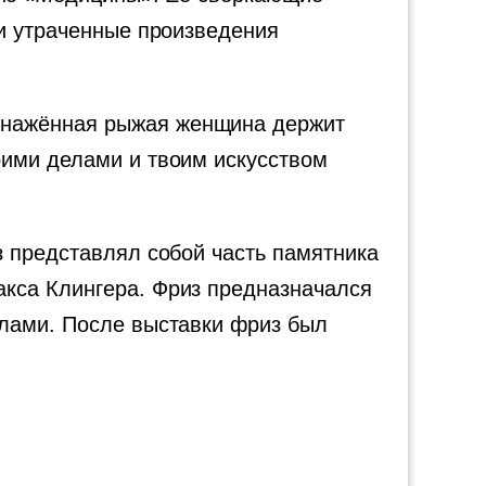
ри утраченные произведения
Обнажённая рыжая женщина держит
оими делами и твоим искусством
з представлял собой часть памятника
кса Клингера. Фриз предназначался
алами. После выставки фриз был