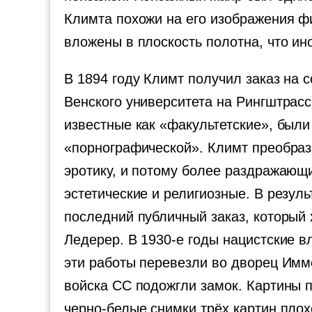
Климта похожи на его изображения фи
вложены в плоскость полотна, что ин
В 1894 году Климт получил заказ на 
Венского университета на Рингштрас
известные как «факультетские», были 
«порнографической». Климт преобраз
эротику, и потому более раздражающ
эстетические и религиозные. В резул
последний публичный заказ, который 
Ледерер. В 1930-е годы нацистские 
эти работы перевезли во дворец Имме
войска СС подожгли замок. Картины п
черно-белые снимки трёх картин пло