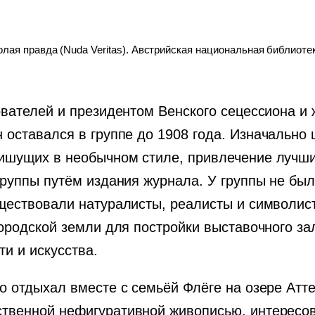
олая правда (Nuda Veritas). Австрийская национальная библиоте
ователей и президентом Венского сецессиона и 
Он оставался в группе до 1908 года. Изначальн
ишущих в необычном стиле, привлечение лучши
группы путём издания журнала. У группы не бы
уществовали натуралисты, реалисты и символис
 городской земли для постройки выставочного 
и и искусства.
о отдыхал вместе с семьёй Флёге на озере Атт
ственной нефигуративной живописью, интересо