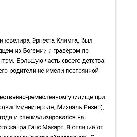
 и ювелира Эрнеста Климта, был
дцем из Богемии и гравёром по
антом. Большую часть своего детства
 его родители не имели постоянной
ожественно-ремесленном училище при
юдвиг Миннигероде, Михаэль Ризер),
3 года и специализировался на
го жанра Ганс Макарт. В отличие от