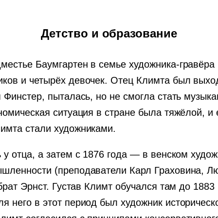
Детство и образование
дместье Баумгартен в семье художника-гравёра
иков и четырёх девочек. Отец Климта был выхо
я Финстер, пыталась, но не смогла стать музык
ономическая ситуация в стране была тяжёлой, и
лимта стали художниками.
 у отца, а затем с 1876 года — в венском худ
ышленности (преподаватели Карл Граховина, Л
 брат Эрнст. Густав Климт обучался там до 188
я него в этот период был художник историческо