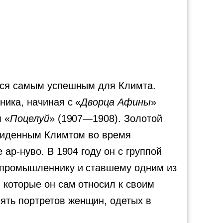
ется самым успешным для Климта.
ника, начиная с «
Дворца Афины
»
я «
Поцелуй
» (1907—1908). Золотой
увиденным Климтом во время
ар-нуво. В 1904 году он с группой
у промышленнику и ставшему одним из
 которые он сам относил к своим
ять портретов женщин, одетых в