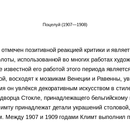
Поцелуй (1907—1908)
 отмечен позитивной реакцией критики и явля
лоты, использованной во многих работах худож
ее известной его работой этого периода являетс
кой, восходят к мозаикам Венеции и Равенны, 
мя он увлёкся декоративным искусством в стиле 
у дворца Стокле, принадлежащего бельгийском
лимту принадлежат детали украшений столовой,
 Между 1907 и 1909 годами Климт выполнил п