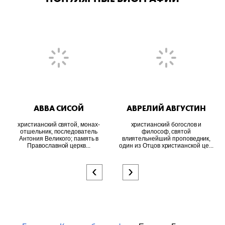
АВВА СИСОЙ
АВРЕЛИЙ АВГУСТИН
христианский святой, монах-
христианский богослов и
отшельник, последователь
философ, святой
Антония Великого; память в
влиятельнейший проповедник,
Православной церкв...
один из Отцов христианской це...
‹
›