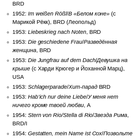
BRD
1952:
Im weißen Rößl
/
В «Белом коне»
(с
Марикой Рёкк), BRD (Леопольд)
1953:
Liebeskrieg nach Noten
, BRD
1953:
Die geschiedene Frau
/
Разведённая
женщина
, BRD
1953:
Die Jungfrau auf dem Dach
/
Девушка на
крыше
(с Харди Крюгер и Йоханной Марц),
USA
1953:
Schlagerparade
/
Хит-парад
BRD
1953:
Hab’ich nur deine Liebe
/
У меня нет
ничего кроме твоей любви
, A
1954:
Stern von Rio/Stella di Rio
/
Звезда Рима
,
BRD/I
1954:
Gestatten, mein Name ist Cox
/
Позвольте