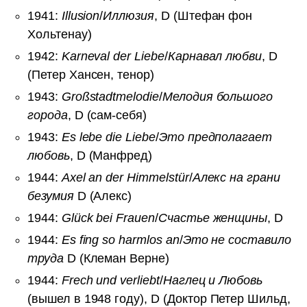
1941:
Illusion
/
Иллюзия
, D (Штефан фон
Хольтенау)
1942:
Karneval der Liebe
/
Карнавал любви
, D
(Петер Хансен, тенор)
1943:
Großstadtmelodie
/
Мелодия большого
города
, D (сам-себя)
1943:
Es lebe die Liebe
/
Это предполагает
любовь
, D (Манфред)
1944:
Axel an der Himmelstür
/
Алекс на грани
безумия
D (Алекс)
1944:
Glück bei Frauen
/
Счастье женщины
, D
1944:
Es fing so harmlos an
/
Это не составило
труда
D (Клеман Верне)
1944:
Frech und verliebt
/
Наглец и Любовь
(вышел в 1948 году), D (Доктор Петер Шильд,