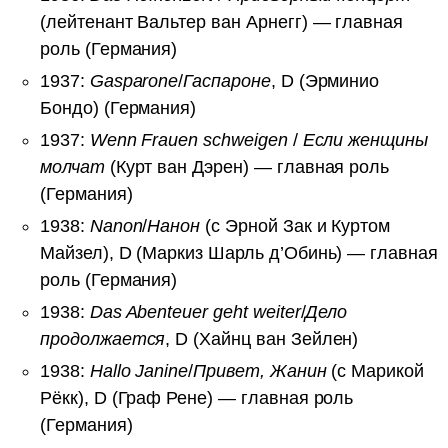
(лейтенант Вальтер ван Арнегг) — главная
роль (Германия)
1937:
Gasparone
/
Гаспароне
, D (Эрминио
Бондо) (Германия)
1937:
Wenn Frauen schweigen
/
Если женщины
молчат
(Курт ван Дэрен) — главная роль
(Германия)
1938:
Nanon
/
Нанон
(с Эрной Зак и Куртом
Майзел), D (Маркиз Шарль д’Обинь) — главная
роль (Германия)
1938:
Das Abenteuer geht weiter
/
Дело
продолжается
, D (Хайнц ван Зейлен)
1938:
Hallo Janine
/
Привет, Жанин
(с Марикой
Рёкк), D (Граф Рене) — главная роль
(Германия)