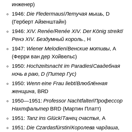
инженер)
1946:
Die Fledermaus
/
Летучая мышь
, D
(Герберт Айзенштайн)
1946:
XIV. Renée/Renée XIV. Der König streikt
/
Ренэ XIV. Бездумный король.
, H
1947:
Wiener Melodien
/
Венские мотивы
, A
(Ферри ван дер Хойвельс)
1950:
Hochzeitsnacht im Paradies
/
Свадебная
ночь в раю, D (Питер Гус)
1950:
Wenn eine Frau liebt
/
Влюблённая
женщина
, BRD
1950—1951:
Professor Nachtfalter
/
Профессор
Нахтфальтер
BRD (Мартин Платт)
1951:
Tanz ins Glück
/
Танец счастья
, A
1951:
Die Czardasfürstin
/
Королева чардаша
,