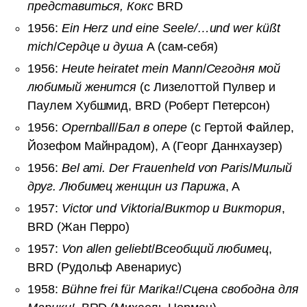
представиться, Кокс
BRD
1956:
Ein Herz und eine Seele/…und wer küßt
mich
/
Сердце и душа
A (сам-себя)
1956:
Heute heiratet mein Mann
/
Сегодня мой
любимый женится
(с Лизелоттой Пулвер и
Паулем Хубшмид, BRD (Роберт Петерсон)
1956:
Opernball
/
Бал в опере
(с Гертой Файлер,
Йозефом Майнрадом), A (Георг Даннхаузер)
1956:
Bel ami. Der Frauenheld von Paris
/
Милый
друг. Любимец женщин из Парижа
, A
1957:
Victor und Viktoria
/
Виктор и Виктория
,
BRD (Жан Перро)
1957:
Von allen geliebt
/
Всеобщий любимец
,
BRD (Рудольф Авенариус)
1958:
Bühne frei für Marika!
/
Сцена свободна для