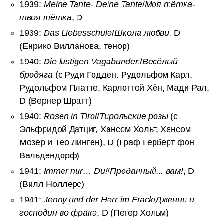
1939:
Meine Tante- Deine Tante
/
Моя тётка-
твоя тётка
, D
1939:
Das Liebesschule
/
Школа любви
, D
(Енрико Вилланова, тенор)
1940:
Die lustigen Vagabunden
/
Весёлый
бродяга
(с Руди Годден, Рудольфом Карл,
Рудольфом Платте, Карлоттой Хён, Мади Рал,
D (Вернер Шратт)
1940:
Rosen in Tirol
/
Тирольские розы
(с
Эльфридой Датциг, Хансом Хольт, Хансом
Мозер и Тео Линген), D (Граф Герберт фон
Вальдендорф)
1941:
Immer nur… Du!
/
Преданный... вам!
, D
(Вилл Ноллерс)
1941:
Jenny und der Herr im Frack
/
Дженни и
господин во фраке
, D (Петер Хольм)