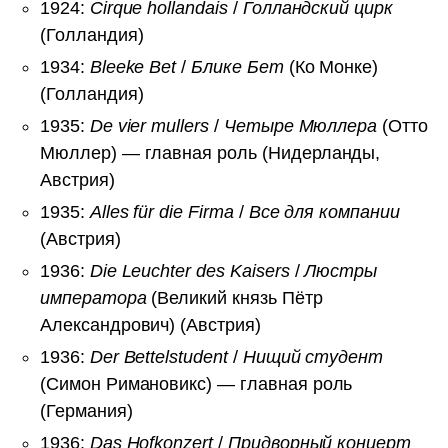
1924:
Cirque hollandais
/
Голландский цирк
(Голландия)
1934:
Bleeke Bet
/
Блике Бет
(Ко Монке)
(Голландия)
1935:
De vier mullers
/
Четыре Мюллера
(Отто
Мюллер) — главная роль (Нидерланды,
Австрия)
1935:
Alles für die Firma
/
Все для компании
(Австрия)
1936:
Die Leuchter des Kaisers
/
Люстры
императора
(Великий князь Пётр
Александрович) (Австрия)
1936:
Der Bettelstudent
/
Нищий студент
(Симон Римановикс) — главная роль
(Германия)
1936:
Das Hofkonzert
/
Придворный концерт