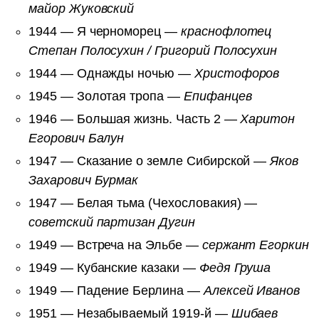
майор Жуковский
1944 — Я черноморец —
краснофлотец
Степан Полосухин / Григорий Полосухин
1944 — Однажды ночью —
Христофоров
1945 — Золотая тропа —
Епифанцев
1946 — Большая жизнь. Часть 2 —
Харитон
Егорович Балун
1947 — Сказание о земле Сибирской —
Яков
Захарович Бурмак
1947 — Белая тьма (Чехословакия) —
советский партизан Дугин
1949 — Встреча на Эльбе —
сержант Егоркин
1949 — Кубанские казаки —
Федя Груша
1949 — Падение Берлина —
Алексей Иванов
1951 — Незабываемый 1919-й —
Шибаев