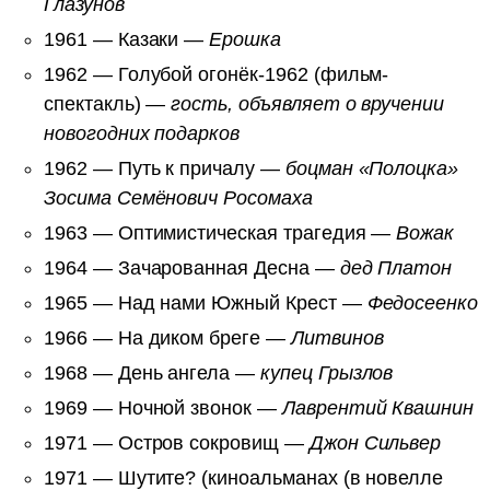
Глазунов
1961 — Казаки —
Ерошка
1962 — Голубой огонёк-1962 (фильм-
спектакль) —
гость, объявляет о вручении
новогодних подарков
1962 — Путь к причалу —
боцман «Полоцка»
Зосима Семёнович Росомаха
1963 — Оптимистическая трагедия —
Вожак
1964 — Зачарованная Десна —
дед Платон
1965 — Над нами Южный Крест —
Федосеенко
1966 — На диком бреге —
Литвинов
1968 — День ангела —
купец Грызлов
1969 — Ночной звонок —
Лаврентий Квашнин
1971 — Остров сокровищ —
Джон Сильвер
1971 — Шутите? (киноальманах (в новелле