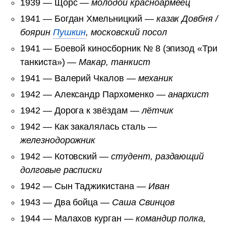
1939 — Щорс —
молодой красноармеец
1941 — Богдан Хмельницкий —
казак Довбня /
боярин
Пушкин
, московский посол
1941 — Боевой киносборник № 8 (эпизод «Три
танкиста») —
Макар, танкист
1941 — Валерий Чкалов —
механик
1942 — Александр Пархоменко —
анархист
1942 — Дорога к звёздам —
лётчик
1942 — Как закалялась сталь —
железнодорожник
1942 — Котовский —
студент, раздающий
долговые расписки
1942 — Сын Таджикистана —
Иван
1943 — Два бойца —
Саша Свинцов
1944 — Малахов курган —
командир полка,