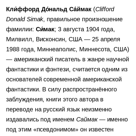
Кли́ффорд До́нальд Са́ймак
(
Clifford
Donald Simak
, правильное произношение
фамилии:
Си́мак
; 3 августа 1904 года,
Милвилл, Висконсин, США — 25 апреля
1988 года, Миннеаполис, Миннесота, США)
— американский писатель в жанре научной
фантастики и фэнтези, считается одним из
основателей современной американской
фантастики. В силу распространённого
заблуждения, книги этого автора в
переводе на русский язык неизменно
издавались под именем
Саймак
— именно
под этим «псевдонимом» он известен