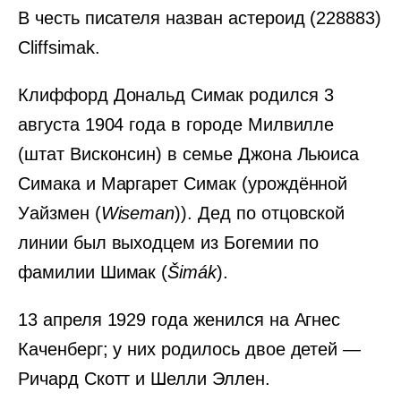
В честь писателя назван астероид (228883)
Cliffsimak.
Клиффорд Дональд Симак родился 3
августа 1904 года в городе Милвилле
(штат Висконсин) в семье Джона Льюиса
Симака и Маргарет Симак (урождённой
Уайзмен (
Wiseman
)). Дед по отцовской
линии был выходцем из Богемии по
фамилии Шимак (
Šimák
).
13 апреля 1929 года женился на Агнес
Каченберг; у них родилось двое детей —
Ричард Скотт и Шелли Эллен.