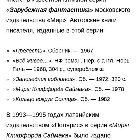
«
Зарубежная фантастика
» московского
издательства «Мир». Авторские книги
писателя, изданные в этой серии:
«
Прелесть
». Сборник. — 1967
«
Всё живое…
». НФ роман. Пер. с англ. Норы
Галь — 1968, 304 с., суперобложка
«
Заповедник гоблинов
». Сб. — 1972, 320 с.
«
Миры Клиффорда Саймака
». Сб. — 1978
«
Кольцо вокруг Солнца
». Сб. — 1982
В 1993—1995 годах латвийским
издательством «Полярис» в серии «
Миры
Клиффорда Саймака
» было издано