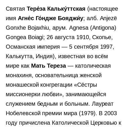
Святая
Тере́за Кальку́ттская
(настоящее
имя
Агне́с Го́ндже Бояджи́у
; алб. Anjezë
Gonxhe Bojaxhiu, арум. Agnesa (Antigona)
Gongea Boiagi; 26 августа 1910, Скопье,
Османская империя — 5 сентября 1997,
Калькутта, Индия), известная во всём
мире как
Мать Тереза
— католическая
монахиня, основательница женской
монашеской конгрегации «Сёстры
миссионерки любви», занимающейся
служением бедным и больным. Лауреат
Нобелевской премии мира (1979). В 2003
году причислена Католической Церковью к