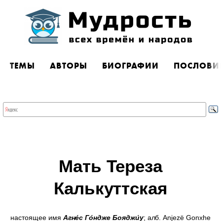
ТЕМЫ
АВТОРЫ
БИОГРАФИИ
ПОСЛОВИ
Мать Тереза
Калькуттская
настоящее имя
Агне́с Го́ндже Бояджи́у
; алб. Anjezë Gonxhe