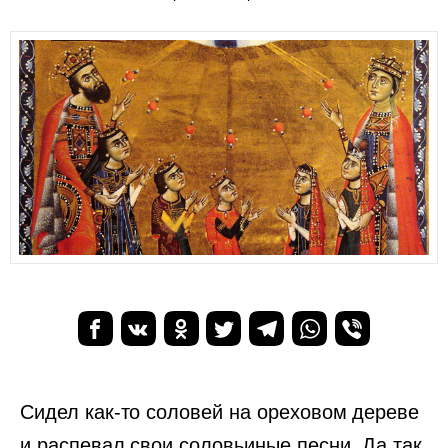
Сидел как-то соловей на ореховом дереве
и распевал свои соловьиные песни. Да так