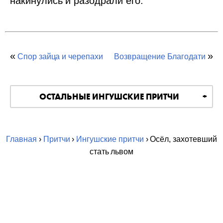
накинулись и разодрали его.
«
»
Спор зайца и черепахи
Возвращение Благодати
ОСТАЛЬНЫЕ ИНГУШСКИЕ ПРИТЧИ
Главная
›
Притчи
›
Ингушские притчи
› Осёл, захотевший
стать львом