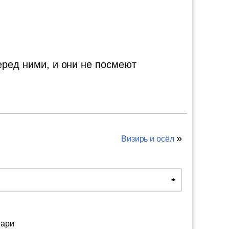
еред ними, и они не посмеют
»
Визирь и осёл
вари