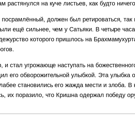
м растянулся на куче листьев, как будто ничего
 посрамлённый, должен был ретироваться, так 
ыли ещё сильнее, чем у Сатьяки. В четыре часа
 дежурство которого пришлось на Брахмамухур
огов.
р, и стал угрожающе наступать на божественног
дил его обворожительной улыбкой. Эта улыбка
лабее становились его жажда мести и злоба. В 
сь, их поразило, что Кришна одержал победу о