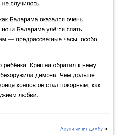
 не случилось.
как Баларама оказался очень
 ночи Баларама улёгся спать,
там — предрассветные часы, особо
о ребёнка. Кришна обратил к нему
 обезоружила демона. Чем дольше
конце концов он стал покорным, как
ружием любви.
»
Аруни чинит дамбу