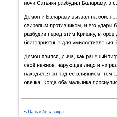
ночи Сатьяки разбудил Балараму, а са
Демон и Балараму вызвал на бой, но,
свирепым противником, и его удары б
разбудив перед этим Кришну, второе
благоприятные для умилостивления б
Демон явился, рыча, как раненый тиг
своё нежное, чарующее лицо и награ
находился он под её влиянием, тем с
овечка. Когда оба мальчика проснули
«
Царь и Аштавакра