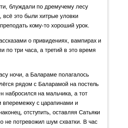
яти, блуждали по дремучему лесу
, всё это были хитрые уловки
 преподать кому-то хороший урок.
рассказами о привидениях, вампирах и
 по три часа, а третий в это время
асу ночи, а Балараме полагалось
улёгся рядом с Баларамой на постель
н набросился на мальчика, а тот
и вперемежку с царапинами и
наконец, отступить, оставляя Сатьяки
о не потревожил шум схватки. В час