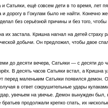
 и Сатьяки, ещё совсем дети в то время, лет п
 и дорогу в Гокулам было не найти. Конечно же
делал без серьёзной причины и без того, чтобы
на их застала. Кришна нагнал на детей страху 
еческой добычи. Он предложил, чтобы двое спали
ми до десяти вечера, Сатьяки — с десяти до ч
тырёх. В десять часов Сатьяки встал, а Кришна 
 тут перед маленьким Сатьяки появился демон. О
получая в ответ сокрушительные удары кулакам
удар, увечьем на увечье. Демон вынужден был, 
 братьев продолжали крепко спать, их нискольк