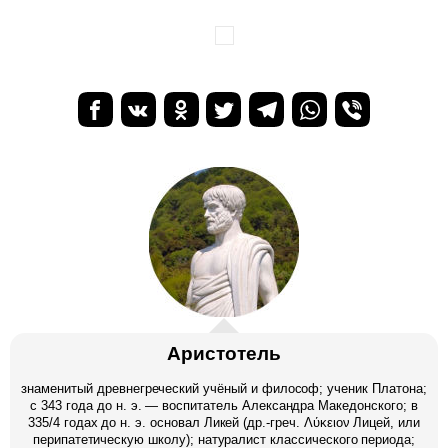
Аристотель
знаменитый древнегреческий учёный и философ; ученик Платона;
c 343 года до н. э. — воспитатель Александра Македонского; в
335/4 годах до н. э. основал Ликей (др.-греч. Λύκειον Лицей, или
перипатетическую школу); натуралист классического периода;