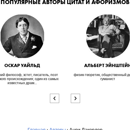
ПОПУЛЯРНЫЕ АВТОРЫ ЦИТАТ И АФОРИЗМОВ
ОСКАР УАЙЛЬД
АЛЬБЕРТ ЭЙНШТЕЙ
кий философ, эстет, писатель, поэт
физик-теоретик, общественный д
кого происхождения; один из самых
гуманист
известных драм...
‹
›
Главная
›
Авторы
› Анри Лакордер