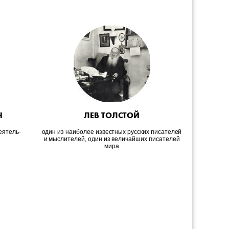
Н
ЛЕВ ТОЛСТОЙ
еятель-
один из наиболее известных русских писателей
француз
и мыслителей, один из величайших писателей
драма
мира
ф