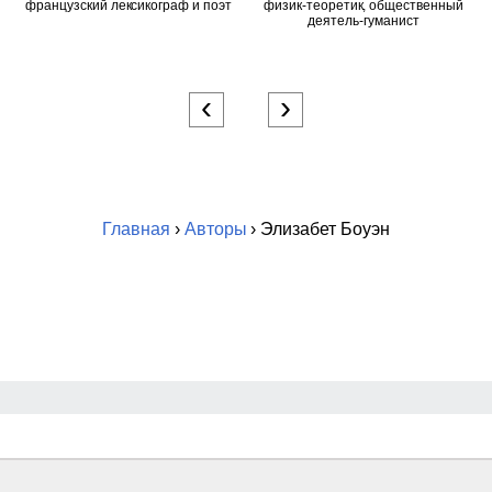
французский лексикограф и поэт
физик-теоретик, общественный
деятель-гуманист
‹
›
Главная
›
Авторы
› Элизабет Боуэн