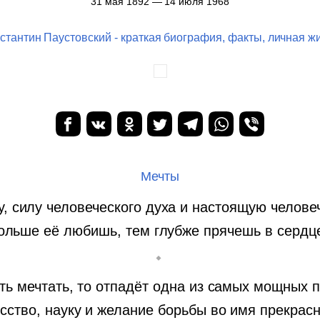
31 мая 1892 — 14 июля 1968
стантин Паустовский - краткая биография, факты, личная ж
Мечты
 силу человеческого духа и настоящую человече
ольше её любишь, тем глубже прячешь в сердце
сть мечтать, то отпадёт одна из самых мощных
усство, науку и желание борьбы во имя прекрас