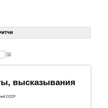
РИТЧИ
аты, высказывания
телей СССР