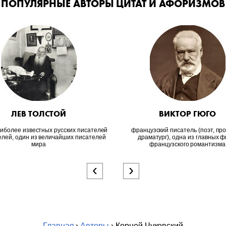
ПОПУЛЯРНЫЕ АВТОРЫ ЦИТАТ И АФОРИЗМОВ
ЛЕВ ТОЛСТОЙ
ВИКТОР ГЮГО
аиболее известных русских писателей
французский писатель (поэт, про
елей, один из величайших писателей
драматург), одна из главных ф
мира
французского романтизма
‹
›
Главная
›
Авторы
› Корней Чуковский