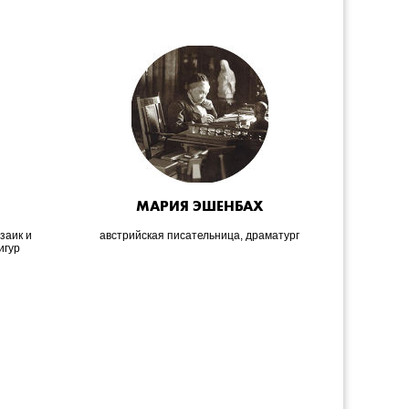
МАРИЯ ЭШЕНБАХ
заик и
австрийская писательница, драматург
фран
игур