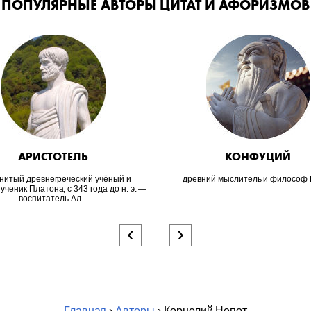
ПОПУЛЯРНЫЕ АВТОРЫ ЦИТАТ И АФОРИЗМОВ
АРИСТОТЕЛЬ
КОНФУЦИЙ
нитый древнегреческий учёный и
древний мыслитель и философ 
ученик Платона; c 343 года до н. э. —
воспитатель Ал...
‹
›
Главная
›
Авторы
› Корнелий Непот