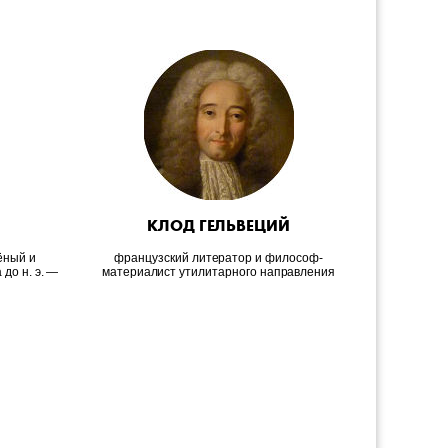
КЛОД ГЕЛЬВЕЦИЙ
А
ёный и
французский литератор и философ-
писатель,
до н. э. —
материалист утилитарного направления
Мос