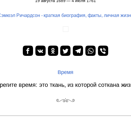
19 августа 1689 — 4 июля 1761
Сэмюэл Ричардсон - краткая биография, факты, личная жизн
Время
регите время: это ткань, из которой соткана жиз