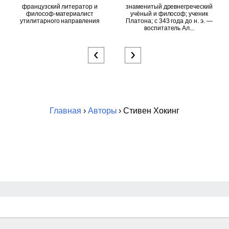
французский литератор и
знаменитый древнегреческий
философ-материалист
учёный и философ; ученик
утилитарного направления
Платона; c 343 года до н. э. —
воспитатель Ал...
‹
›
Главная
›
Авторы
› Стивен Хокинг