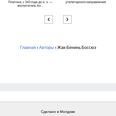
Платона; c 343 года до н. э. —
утилитарного направления
воспитатель Ал...
‹
›
Главная
›
Авторы
› Жак-Бенинь Боссюэ
Сделано в Молдове