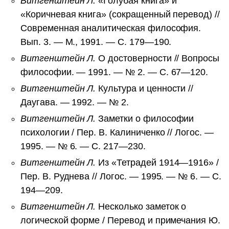
Витгенштейн Л.
«Голубая книга» и
«Коричневая книга» (сокращенный перевод) //
Современная аналитическая философия.
Вып. 3. — М., 1991. — С. 179—190.
Витгенштейн Л.
О достоверности // Вопросы
философии. — 1991. — № 2. — С. 67—120.
Витгенштейн Л.
Культура и ценности //
Даугава. — 1992. — № 2.
Витгенштейн Л.
Заметки о философии
психологии / Пер. В. Калиниченко // Логос. —
1995. — № 6. — С. 217—230.
Витгенштейн Л.
Из «Тетрадей 1914—1916» /
Пер. В. Руднева // Логос. — 1995. — № 6. — С.
194—209.
Витгенштейн Л.
Несколько заметок о
логической форме / Перевод и примечания Ю.