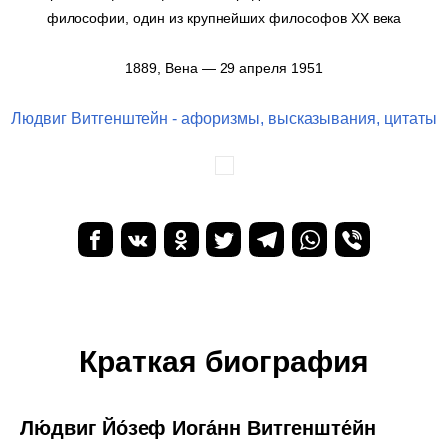
философии, один из крупнейших философов XX века
1889, Вена — 29 апреля 1951
Людвиг Витгенштейн - афоризмы, высказывания, цитаты
Краткая биография
Лю́двиг Йо́зеф Иога́нн Витгенште́йн