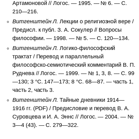
Артамоновой // Логос. — 1995. — № 6. — С.
210—216.
Витгенштейн Л.
Лекции о религиозной вере /
Предисл. к публ. З. А. Сокулер // Вопросы
философии. — 1998. — № 5. — С. 120—134.
Витгенштейн Л.
Логико-философский
трактат / Перевод и параллельный
философско-семиотический комментарий В. П.
Руднева // Логос. — 1999. — № 1, 3, 8. — С. 99
—130; 3 °C. 147—173; 8 °C. 68—87. — часть 1,
часть 2, часть 3.
Витгенштейн Л.
Тайные дневники 1914—
1916 гг. (PDF) / Предисловие и перевод В. А.
Суровцева и И. А. Эннс // Логос. — 2004. — №
3—4 (43). — С. 279—322.