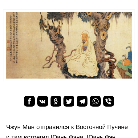
Чжун Ман отправился к Восточной Пучине
и там встретил Юань Фэна. Юань Фэн