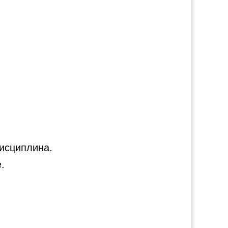
исциплина.
e.