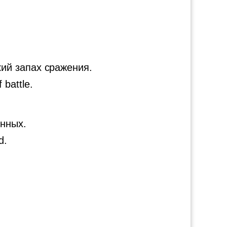
ий запах сражения.
 battle.
ённых.
d.