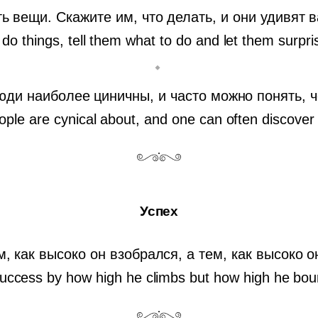
ь вещи. Скажите им, что делать, и они удивят 
 do things, tell them what to do and let them surpris
юди наиболее циничны, и часто можно понять, че
ple are cynical about, and one can often discover 
Успех
, как высоко он взобрался, а тем, как высоко 
success by how high he climbs but how high he bou