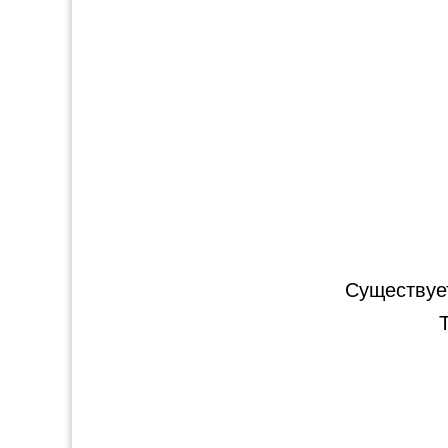
Существуе
T