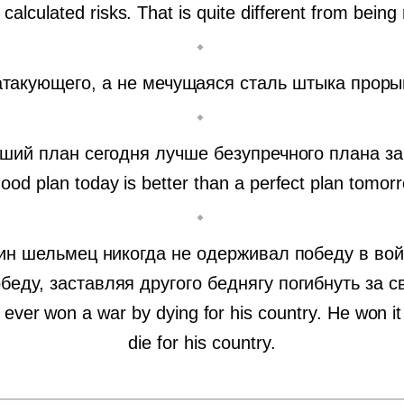
calculated risks. That is quite different from being
 атакующего, а не мечущаяся сталь штыка проры
ший план сегодня лучше безупречного плана за
ood plan today is better than a perfect plan tomor
дин шельмец никогда не одерживал победу в войн
еду, заставляя другого беднягу погибнуть за с
 ever won a war by dying for his country. He won i
die for his country.