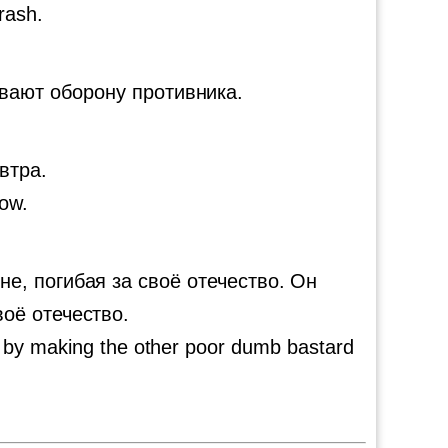
 rash.
вают оборону противника.
втра.
row.
е, погибая за своё отечество. Он
воё отечество.
t by making the other poor dumb bastard