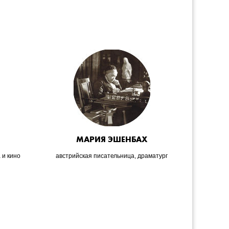
Я
МАРИЯ ЭШЕНБАХ
 и кино
австрийская писательница, драматург
фран