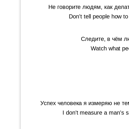
Не говорите людям, как делат
Don't tell people how to
Следите, в чём л
Watch what peo
Успех человека я измеряю не тем
I don't measure a man's 