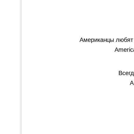
Американцы любят 
America
Всегд
A