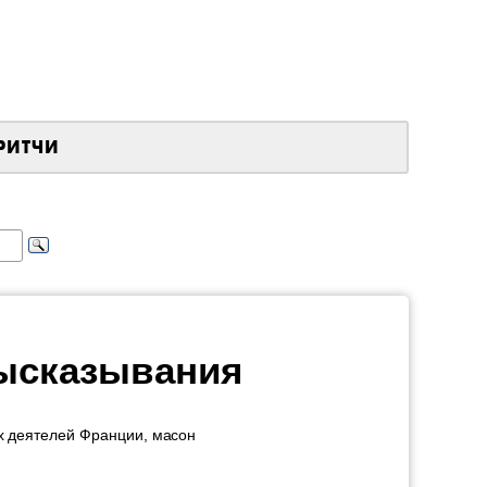
РИТЧИ
высказывания
х деятелей Франции, масон