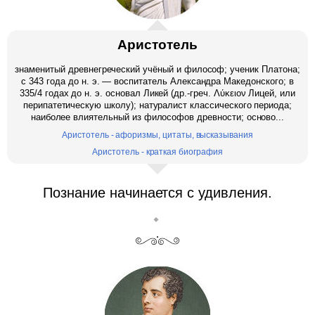
Аристотель
знаменитый древнегреческий учёный и философ; ученик Платона;
c 343 года до н. э. — воспитатель Александра Македонского; в
335/4 годах до н. э. основал Ликей (др.-греч. Λύκειον Лицей, или
перипатетическую школу); натуралист классического периода;
наиболее влиятельный из философов древности; осново...
Аристотель - афоризмы, цитаты, высказывания
Аристотель - краткая биография
Познание начинается с удивления.