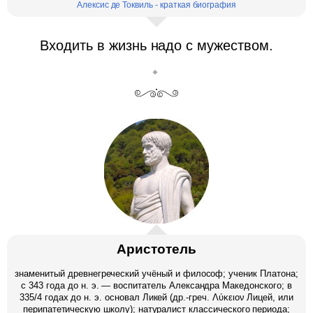
Алексис де Токвиль - краткая биография
Входить в жизнь надо с мужеством.
Аристотель
знаменитый древнегреческий учёный и философ; ученик Платона;
c 343 года до н. э. — воспитатель Александра Македонского; в
335/4 годах до н. э. основал Ликей (др.-греч. Λύκειον Лицей, или
перипатетическую школу); натуралист классического периода;