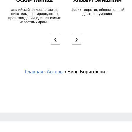
ОСКАР УАЙЛЬД
АЛЬБЕРТ ЭЙНШТЕЙН
английский философ, эстет,
физик-теоретик, общественный
писатель, поэт ирландского
деятель-гуманист
происхождения; один из самых
известных драм...
‹
›
Главная
›
Авторы
› Бион Борисфенит