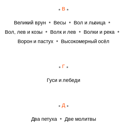
В
Великий врун
Весы
Вол и львица
Вол, лев и козы
Волк и лев
Волки и река
Ворон и пастух
Высокомерный осёл
Г
Гуси и лебеди
Д
Два петуха
Две молитвы