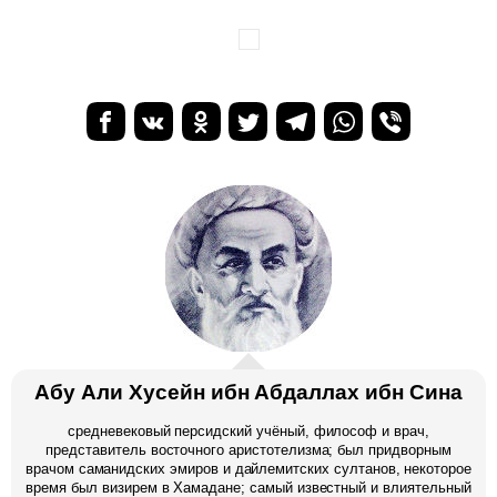
Абу Али Хусейн ибн Абдаллах ибн Сина
средневековый персидский учёный, философ и врач,
представитель восточного аристотелизма; был придворным
врачом саманидских эмиров и дайлемитских султанов, некоторое
время был визирем в Хамадане; самый известный и влиятельный