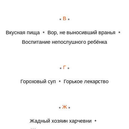
В
Вкусная пища
Вор, не выносивший вранья
Воспитание непослушного ребёнка
Г
Гороховый суп
Горькое лекарство
Ж
Жадный хозяин харчевни