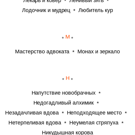
Лекарь и ковёр
Ленивый зять
Лодочник и мудрец
Любитель кур
М
Мастерство адвоката
Монах и зеркало
Н
Напутствие новобрачных
Недогадливый алхимик
Незадачливая вдова
Неподходящее место
Нетерпеливая вдова
Неумелая стряпуха
Никудышная корова